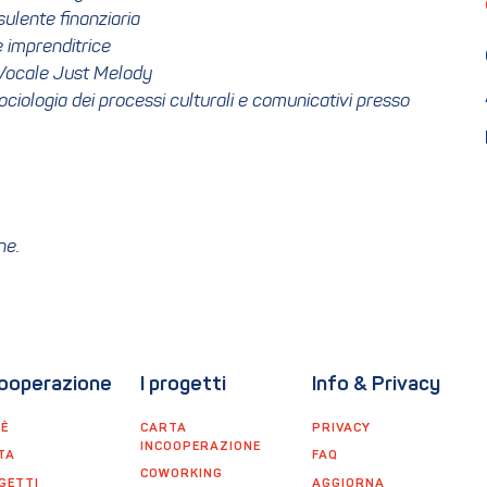
sulente finanziaria
e imprenditrice
o Vocale Just Melody
ociologia dei processi culturali e comunicativi presso
ne.
ooperazione
I progetti
Info & Privacy
'È
CARTA
PRIVACY
INCOOPERAZIONE
TA
FAQ
COWORKING
GETTI
AGGIORNA