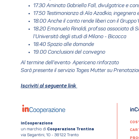
17.30 Aminata Gabriella Fall, divulgatrice e con
17.50 Testimonianza di Ala Azadkia, ingegnera 
18.00 Anche il canto rende liberi con il Grupp
18.20 Emanuela Rinaldi, prof.ssa associata di S
l'Università degli studi di Milano - Bicocca
18.40 Spazio alle domande
19.00 Conclusioni del convegno
Al termine dell'evento: Apericena rinforzato
Sarà presente il servizio Tages Mutter su Prenotazio
Iscriviti al seguente link
inC
COS
inCooperazione
un marchio di
Cooperazione Trentina
CAR
via Segantini, 10 - 38122 Trento
PRO