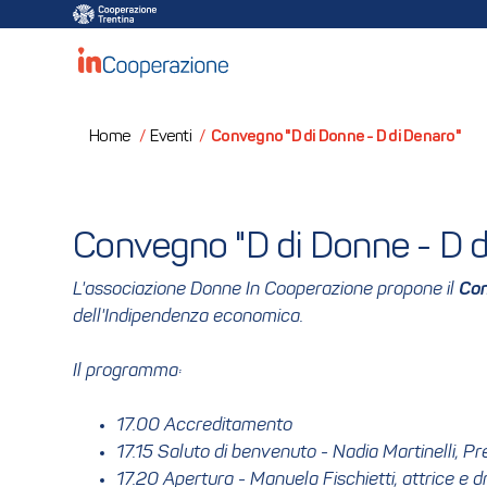
Convegno "D di Donne - D di Denaro"
Home
/
Eventi
/
Convegno "D di Donne - D d
L'associazione Donne In Cooperazione propone il
Con
dell'Indipendenza economica.
Il programma:
17.00 Accreditamento
17.15 Saluto di benvenuto - Nadia Martinelli, 
17.20 Apertura - Manuela Fischietti, attrice e