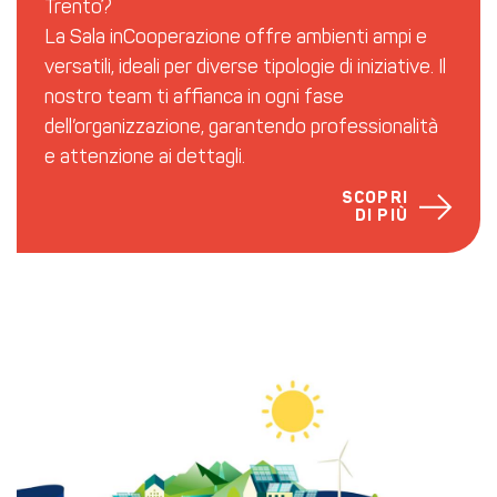
Trento?
La Sala inCooperazione offre ambienti ampi e
versatili, ideali per diverse tipologie di iniziative. Il
nostro team ti affianca in ogni fase
dell’organizzazione, garantendo professionalità
e attenzione ai dettagli.
SCOPRI
DI PIÙ