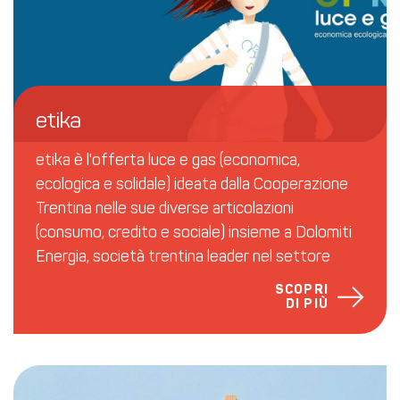
etika
etika è l'offerta luce e gas (economica,
ecologica e solidale) ideata dalla Cooperazione
Trentina nelle sue diverse articolazioni
(consumo, credito e sociale) insieme a Dolomiti
Energia, società trentina leader nel settore
SCOPRI
DI PIÙ