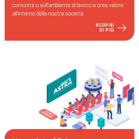
comunità o sull'ambiente di lavoro e crea valore
all'interno della nostra società.
SCOPRI
DI PIÙ