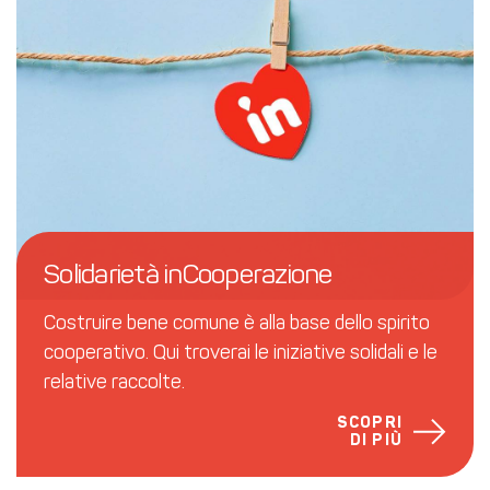
Solidarietà inCooperazione
Costruire bene comune è alla base dello spirito
cooperativo. Qui troverai le iniziative solidali e le
relative raccolte.
SCOPRI
DI PIÙ