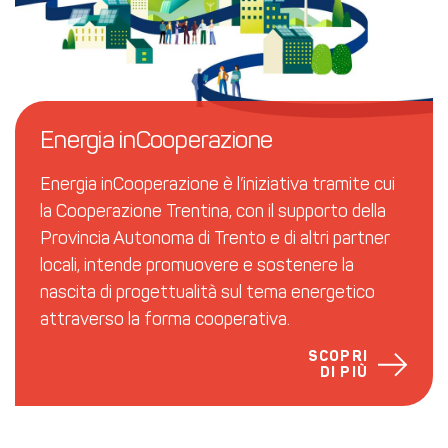
Energia inCooperazione
Energia inCooperazione è l’iniziativa tramite cui
la Cooperazione Trentina, con il supporto della
Provincia Autonoma di Trento e di altri partner
locali, intende promuovere e sostenere la
nascita di progettualità sul tema energetico
attraverso la forma cooperativa.
SCOPRI
DI PIÙ