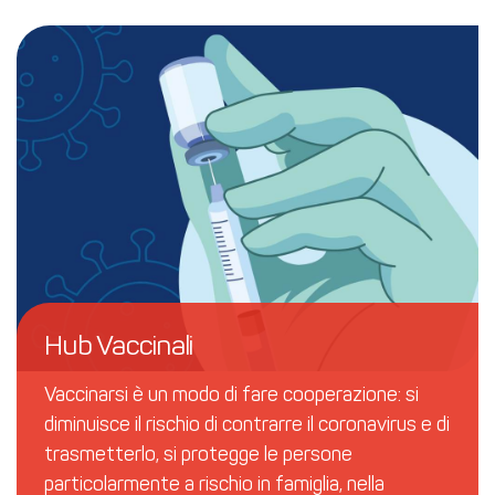
Hub Vaccinali
Vaccinarsi è un modo di fare cooperazione: si
diminuisce il rischio di contrarre il coronavirus e di
trasmetterlo, si protegge le persone
particolarmente a rischio in famiglia, nella