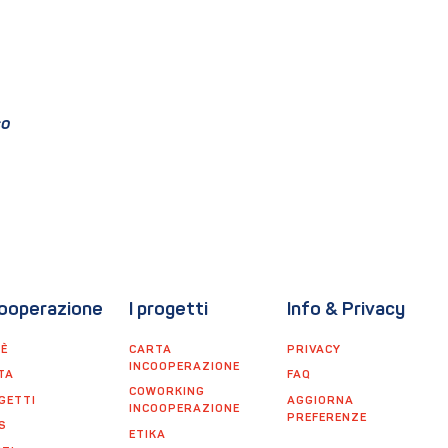
co
ooperazione
I progetti
Info & Privacy
'È
CARTA
PRIVACY
INCOOPERAZIONE
TA
FAQ
COWORKING
GETTI
AGGIORNA
INCOOPERAZIONE
PREFERENZE
S
ETIKA