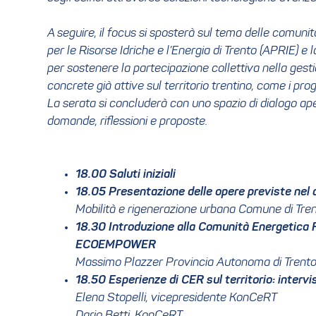
A seguire, il focus si sposterà sul tema delle comunit
per le Risorse Idriche e l’Energia di Trento (APRIE) e
per sostenere la partecipazione collettiva nella gest
concrete già attive sul territorio trentino, come i 
La serata si concluderà con uno spazio di dialogo ape
domande, riflessioni e proposte.
18.00 Saluti iniziali
18.05 Presentazione delle opere previste nel 
Mobilità e rigenerazione urbana Comune di Tre
18.30 Introduzione alla Comunità Energetica 
ECOEMPOWER
Massimo Plazzer Provincia Autonoma di Trent
18.50 Esperienze di CER sul territorio: inte
Elena Stopelli, vicepresidente KonCeRT
Dario Betti, KonCeRT