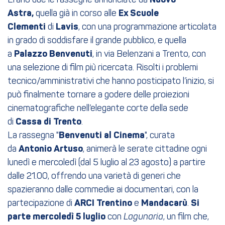
Erano due le rassegne annunciate da
Astra,
quella già in corso alle
Ex Scuole
Clementi
di
Lavis
, con una programmazione articolata
in grado di soddisfare il grande pubblico, e quella
a
Palazzo Benvenuti
, in via Belenzani a Trento, con
una selezione di film più ricercata. Risolti i problemi
tecnico/amministrativi che hanno posticipato l’inizio, si
può finalmente tornare a godere delle proiezioni
cinematografiche nell’elegante corte della sede
di
Cassa di Trento
.
La rassegna "
Benvenuti al Cinema
", curata
da
Antonio Artuso
, animerà le serate cittadine ogni
lunedì e mercoledì (dal 5 luglio al 23 agosto) a partire
dalle 21.00, offrendo una varietà di generi che
spazieranno dalle commedie ai documentari, con la
partecipazione di
ARCI Trentino
e
Mandacarù
.
Si
parte mercoledì 5 luglio
con
Lagunaria
, un film che,