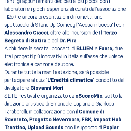
Tanti gli appuntamenti dedicati ai più piccoli con i
laboratori e i giochi esperienziali curati dall'associazione
H2o+ e ancora presentazioni di fumetti, uno
spettacolo di Stand Up Comedy ("Acqua in bocca") con
Alessandro Ciacci
, oltre alle incursioni de
Il Terzo
Segreto di Satira
e del
Dr. Pira
.
A chiudere la serata i concerti di
BLUEM
e
Fuera,
due
tra i progetti più innovativi in Italia sull’asse che unisce
elettronica e canzone d’autore
.
Durante tutta la manifestazione, sarà possibile
partecipare al quiz "
L'Eredità climatica
" condotto dal
divulgatore
Giovanni Mori
.
SETE Festival è organizzato da
oSuonoMio,
sotto la
direzione artistica di Emanuele Lapiana e Gianluca
Taraborelli, in collaborazione con il
Comune di
Rovereto, Progetto Nevermore, FBK, Impact Hub
Trentino, Upload Sounds
con il supporto di
Poplar