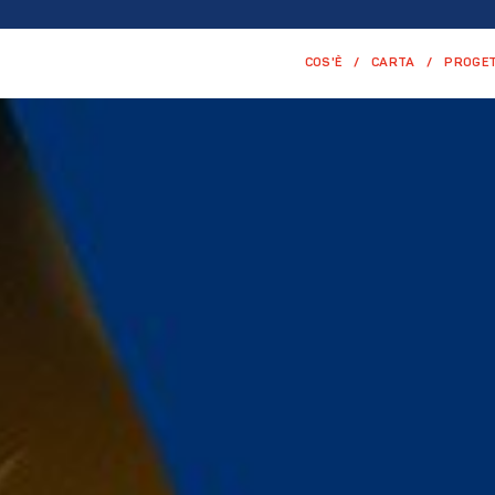
COS'È
CARTA
PROGET