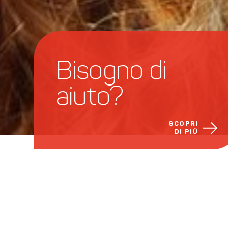
Bisogno di 
aiuto?
SCOPRI
DI PIÙ