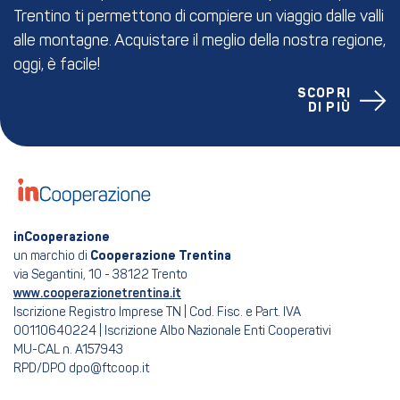
Trentino ti permettono di compiere un viaggio dalle valli
alle montagne. Acquistare il meglio della nostra regione,
oggi, è facile!
SCOPRI
DI PIÙ
inCooperazione
un marchio di
Cooperazione Trentina
via Segantini, 10 - 38122 Trento
www.cooperazionetrentina.it
Iscrizione Registro Imprese TN | Cod. Fisc. e Part. IVA
00110640224 | Iscrizione Albo Nazionale Enti Cooperativi
MU-CAL n. A157943
RPD/DPO dpo@ftcoop.it