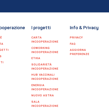
ooperazione
I progetti
Info & Privacy
'È
CARTA
PRIVACY
INCOOPERAZIONE
TA
FAQ
COWORKING
GETTI
AGGIORNA
INCOOPERAZIONE
PREFERENZE
S
ETIKA
TI
SOLIDARIETÀ
INCOOPERAZIONE
HUB VACCINALI
INCOOPERAZIONE
ENERGIA
INCOOPERAZIONE
NUOVO ASTRA
SALA
INCOOPERAZIONE