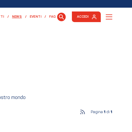
(CURRENT)
TI
NEWS
EVENTI
FAQ
ACCEDI
nostro mondo
Pagina
1
di
1