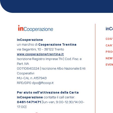
inC
COS
inCooperazione
un marchio di
Cooperazione Trentina
CAR
via Segantini, 10 - 38122 Trento
PRO
www.cooperazionetrentina.it
NEW
Iscrizione Registro Imprese TN | Cod. Fisc. e
Part. IVA
EVEN
00110640224 | Iscrizione Albo Nazionale Enti
Cooperativi
MU-CAL n. A157943
RPD/DPO dpo@ftcoop.it
Per aiuto nell'attivazione della Carta
inCooperazione
contatta il call center:
0461-1471471
(lun-ven, 9:00-12:30/14:00-
17:00)