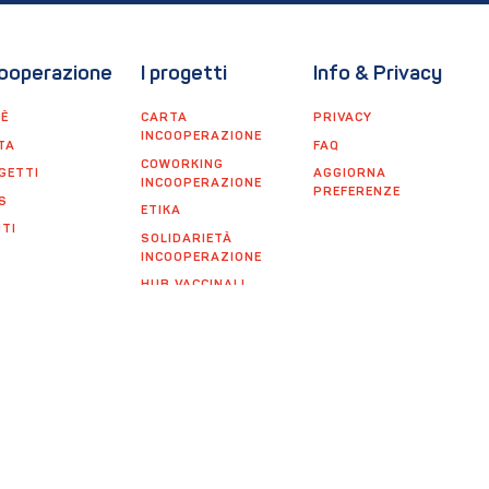
ooperazione
I progetti
Info & Privacy
'È
CARTA
PRIVACY
INCOOPERAZIONE
TA
FAQ
COWORKING
GETTI
AGGIORNA
INCOOPERAZIONE
PREFERENZE
S
ETIKA
TI
SOLIDARIETÀ
INCOOPERAZIONE
HUB VACCINALI
INCOOPERAZIONE
ENERGIA
INCOOPERAZIONE
NUOVO ASTRA
SALA
INCOOPERAZIONE