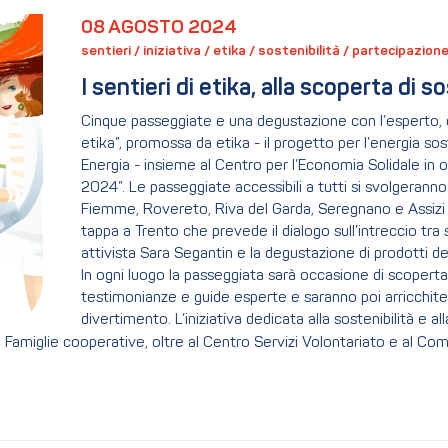
08 AGOSTO 2024
sentieri / 
iniziativa / 
etika / 
sostenibilità / 
partecipazione 
I sentieri di etika, alla scoperta di 
Cinque passeggiate e una degustazione con l’esperto, que
etika”, promossa da etika - il progetto per l’energia so
Energia - insieme al Centro per l’Economia Solidale in 
2024”. Le passeggiate accessibili a tutti si svolgeranno t
Fiemme, Rovereto, Riva del Garda, Seregnano e Assizi 
tappa a Trento che prevede il dialogo sull’intreccio tra 
attivista Sara Segantin e la degustazione di prodotti del
In ogni luogo la passeggiata sarà occasione di scoperta 
testimonianze e guide esperte e saranno poi arricchite
divertimento. L’iniziativa dedicata alla sostenibilità e a
le Famiglie cooperative, oltre al Centro Servizi Volontariato e al Co