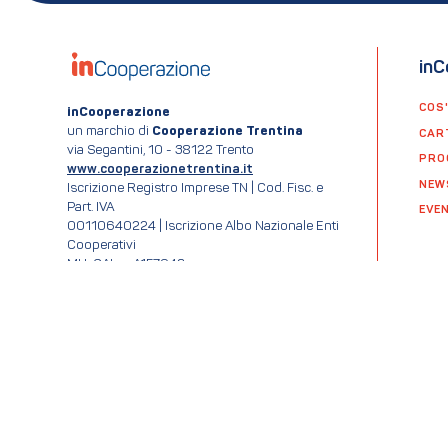
inC
COS
inCooperazione
un marchio di
Cooperazione Trentina
CAR
via Segantini, 10 - 38122 Trento
PRO
www.cooperazionetrentina.it
NEW
Iscrizione Registro Imprese TN | Cod. Fisc. e
Part. IVA
EVEN
00110640224 | Iscrizione Albo Nazionale Enti
Cooperativi
MU-CAL n. A157943
RPD/DPO dpo@ftcoop.it
Per aiuto nell'attivazione della Carta
inCooperazione
contatta il call center:
0461-1471471
(lun-ven, 9:00-12:30/14:00-
17:00)